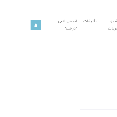
شیو
تألیفات
انجمن ادبی
ریات
"درخت"