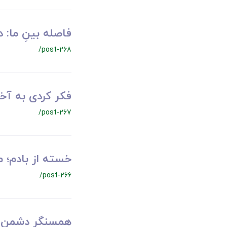
فاصله بینِ ما: 
/post-268
فکر کردی به آ
/post-267
خسته از بادم؛ مر
/post-266
همسنگرِ دشمن ش