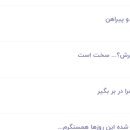
دو پیراهن
خرش؟... سخت است
ا در بر بگیر
ده این روزها همسنگرم...