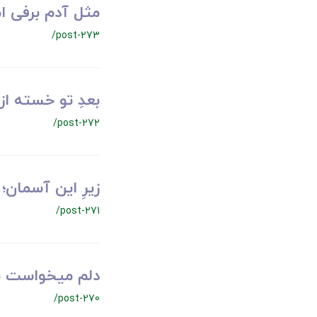
مثل آدم برفی ا
/post-273
بعدِ تو خسته از
/post-272
زیرِ این آسمان
/post-271
دلم میخواست بر
/post-270