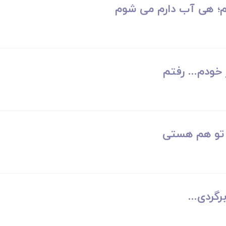
م؛ هی آب دارم می شوم
 خودم... رفتم
؛ تو هم هستی
گردی...