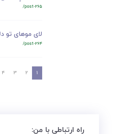
/post-265
لای موهای تو د
/post-264
4
3
2
1
راه ارتباطی با من: