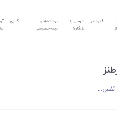
فتوشعر
شوخی با
نوشته‌های
گالری
آر
ز
بزرگان!
نیمه‌خصوصی!
نش
طنز
َفَس...