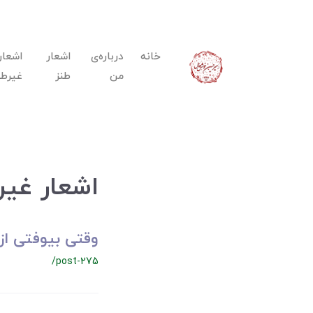
خانه
درباره‌ی
اشعار
اشعار
من
طنز
غیرطن
اشعار غیر
وقتی بیوفتی از ن
/post-275