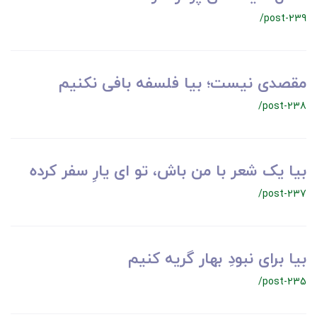
/post-239
مقصدی نیست؛ بیا فلسفه بافی نکنیم
/post-238
بیا یک شعر با من باش، تو ای یارِ سفر کرده
/post-237
بیا برای نبودِ بهار گریه کنیم
/post-235