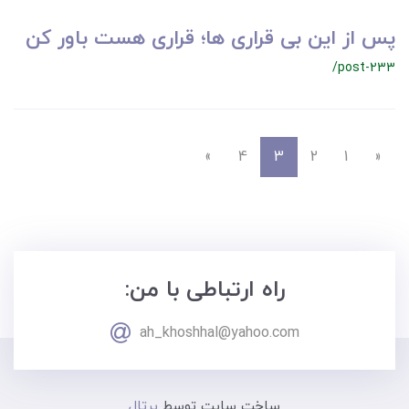
پس از این بی قراری ها؛ قراری هست باور کن
/post-233
»
4
3
2
1
«
راه ارتباطی با من:
ah_khoshhal@yahoo.com
ساخت سایت توسط
پرتال