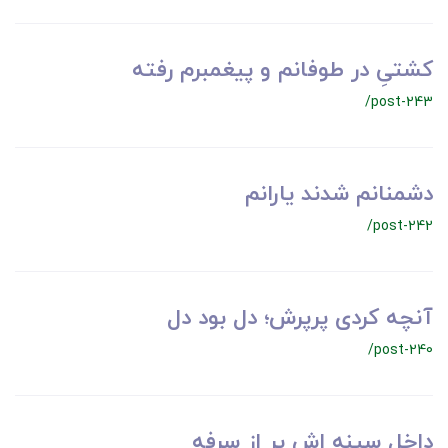
کشتیِ در طوفانم و پیغمبرم رفته
/post-243
دشمنانم شدند یارانم
/post-242
آنچه کردی پرپرش؛ دل بود دل
/post-240
داخل سینه اش پر از سرفه