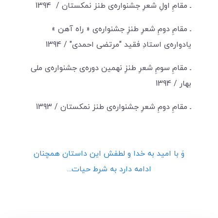
ـ مقامِ اولِ شعرِ جشنواره‌ی طنز نمکستان / 1394
ـ مقامِ دومِ شعرِ طنزِ جشنواره‌ی « راه آهن »
یادواره‌ی استادِ فقید "مرتضی احمدی" / 1394
ـ مقامِ سومِ شعرِ طنزِ نهمین دوره‌ی جشنواره‌ی ملی
بهار / 1394
ـ مقامِ دومِ شعرِ جشنواره‌ی طنز نمکستان / 1393
وَ با امید به خدا و لطفش این داستان همچنان
ادامه دارد به شرط حیات...