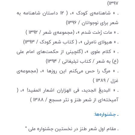
1397)
ـ « شاهنامه‌ی کودک »، ( 12 داستان شاهنامه به
شعر برای نوجوانان / 1396)
ـ « مات رُخت شدم »، (مجموعه‌ی شعر / 1392 )
ـ « هیولای نامرئی »، ( کتاب شعر کودک / 1393)
ـ « کلام علوی »، (گلچینی از حکمت‌های امام علی
(ع) به شعر / کتاب تبلیغاتی / 1394)
ـ « مرگ را حس می‌کنم این روزها »، (مجموعه‌ی
غزل / 1389 )
ـ « البدیعُ الجدید، فی الهزاران اشعار المفید! »، (
آمیخته‌ای از شعر طنز و نثر مسجع / 1388 )
ـ جشنواره‌ها:
ـ مقام اول شعر طنز در نخستین جشنواره ملی "