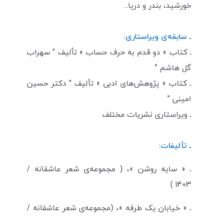
خورشید، بندر و دریا...
ـ سابقه‌ی ویراستاری:
ـ کتاب « دو قدم به حرف حساب » تألیف " سهراب
گل هاشم "
ـ کتاب « پژوهش‌های ادبی » تألیف " دکتر حسین
امینی "
ـ ویراستاری نشریات مختلف
ـ تألیفات:
ـ « سایه روشن »، ( مجموعه‌ی شعر عاشقانه /
1403 )
ـ « خیابان یک طرفه »، (مجموعه‌ی شعر عاشقانه /