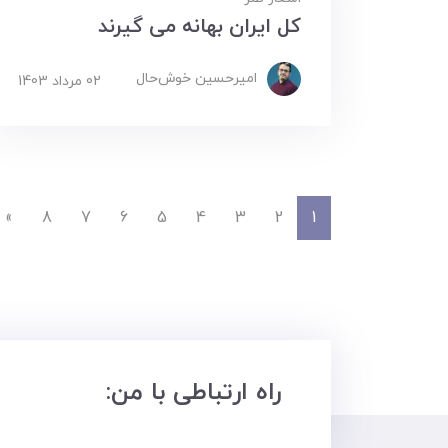
کل ایران بهانه می گیرند
امیرحسین ‌خوش‌حال
02 مرداد 1403
»
8
7
6
5
4
3
2
1
راه ارتباطی با من: