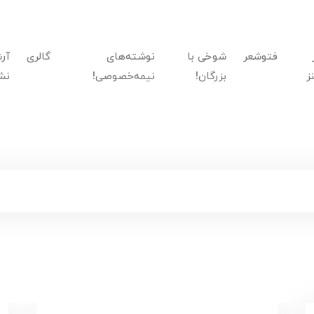
فتوشعر
شوخی با
نوشته‌های
گالری
آر
ز
بزرگان!
نیمه‌خصوصی!
نش