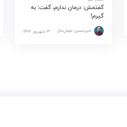
گفتمش: درمان ندارم، گفت: به
گیرم!
امیرحسین ‌خوش‌حال
13 شهریور 1402