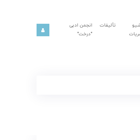
شیو
تألیفات
انجمن ادبی
ریات
"درخت"