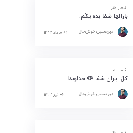
اشعار طنز
بارالها شفا بده یکّم!
امیرحسین ‌خوش‌حال
04 مرداد 1402
اشعار طنز
کلّ ایران شفا 🤲 خداوندا
امیرحسین ‌خوش‌حال
02 تير 1402
اشعار طنز