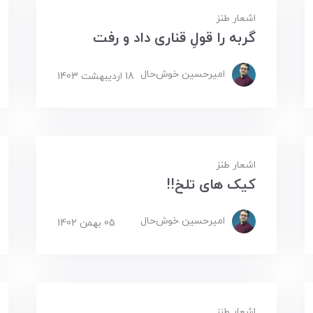
اشعار طنز
گربه را قولِ قناری داد و رفت
امیرحسین ‌خوش‌حال
18 ارديبهشت 1403
اشعار طنز
کیک های تلخ!!
امیرحسین ‌خوش‌حال
05 بهمن 1402
اشعار طنز