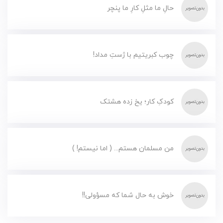
حالِ ما مثلِ کارِ ما پنچر
چوب کبریتیم با ژستِ مداد!
کودکِ کار؛ یخ زده هشتک
من مسلمان هستم... ( اما نیستم! )
خوش به حال شما که مسؤولی!!