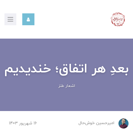
بعدِ هر اتفاق؛ خندیدیم
اشعار طنز
امیرحسین ‌خوش‌حال
16 شهریور 1403