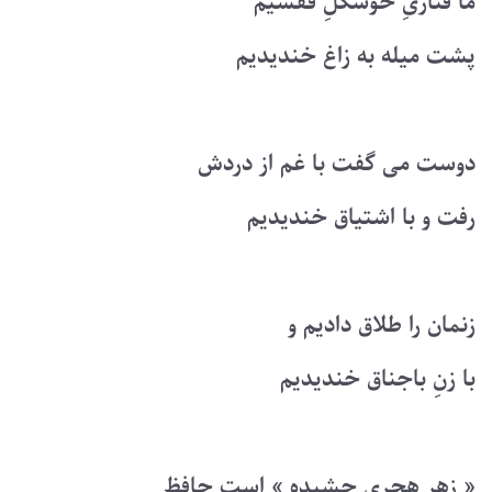
ما قناریِ خوشگلِ قفسیم
پشت میله به زاغ خندیدیم
دوست می گفت با غم از دردش
رفت و با اشتیاق خندیدیم
زنمان را طلاق دادیم و
با زنِ باجناق خندیدیم
« زهرِ هجری چشیده » است حافظ