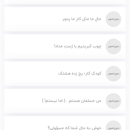
حالِ ما مثلِ کارِ ما پنچر
چوب کبریتیم با ژستِ مداد!
کودکِ کار؛ یخ زده هشتک
من مسلمان هستم... ( اما نیستم! )
خوش به حال شما که مسؤولی!!