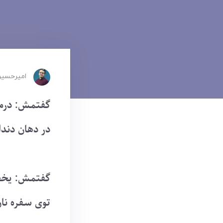
امیرحسین
گفتمش: درمان
در دهان دندا
گفتمش: یخچا
توی سفره نان