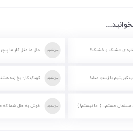
وانید...
ظره ی هشتک و خشتک!!
حالِ ما مثلِ کارِ ما پنچر
 کبریتیم با ژستِ مداد!
کودکِ کار؛ یخ زده هشت
مسلمان هستم... ( اما نیستم! )
خوش به حال شما که مس