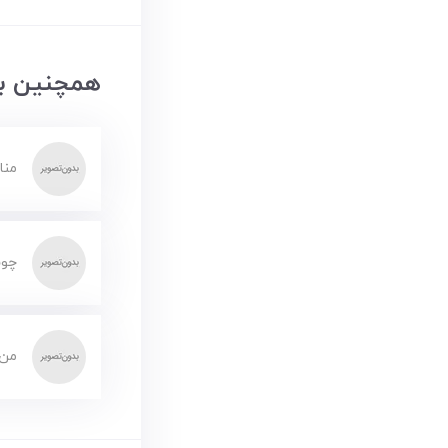
همچنین بخ
منا
چوب
من 