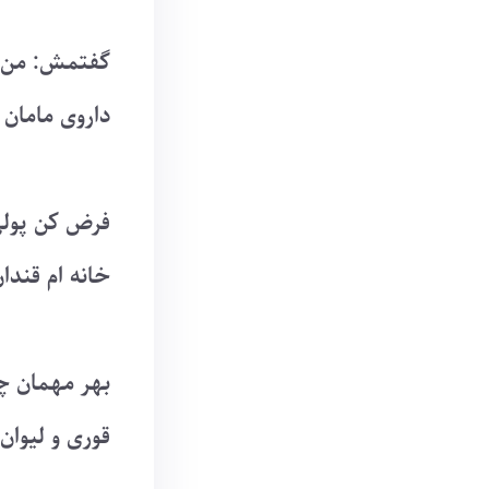
گفتمش: من پو
داروی مامان 
فرض کن پول
خانه ام قندان
بهر مهمان چا
قوری و لیوان 