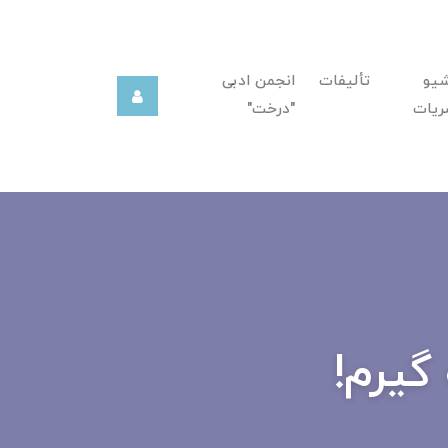
شیو
تألیفات
انجمن ادبی
ریات
"درخت"
گیرم!