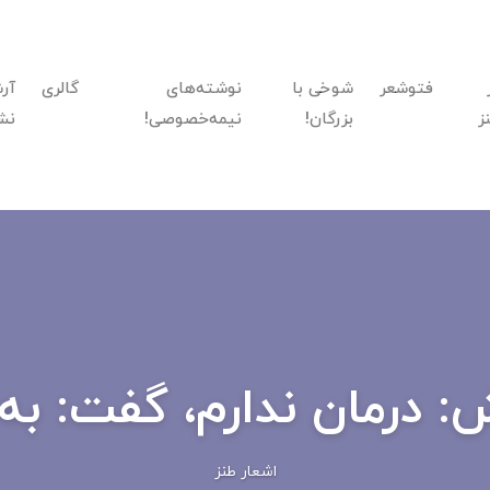
فتوشعر
شوخی با
نوشته‌های
گالری
آر
ز
بزرگان!
نیمه‌خصوصی!
نش
 درمان ندارم، گفت: به 
اشعار طنز