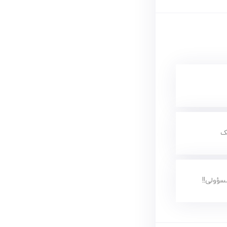
ک
ؤولی!!