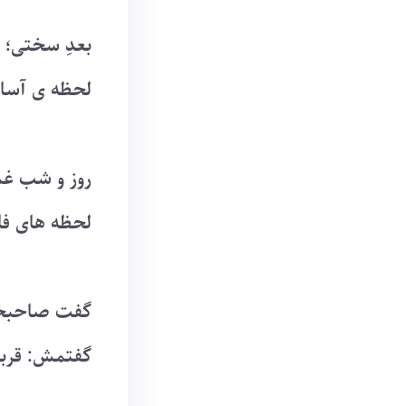
بعدِ سختی؛ ر
لحظه ی آسان 
روز و شب غم
لحظه های فان
گفت صاحبخان
گفتمش: قربان