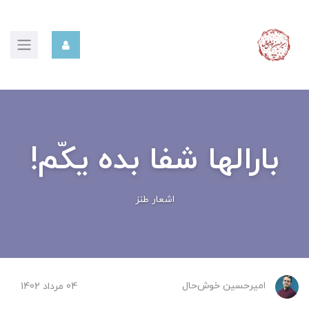
بارالها شفا بده یکّم!
اشعار طنز
امیرحسین ‌خوش‌حال
04 مرداد 1402