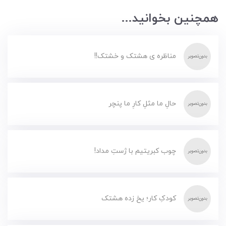
همچنین بخوانید...
مناظره ی هشتک و خشتک!!
حالِ ما مثلِ کارِ ما پنچر
چوب کبریتیم با ژستِ مداد!
کودکِ کار؛ یخ زده هشتک