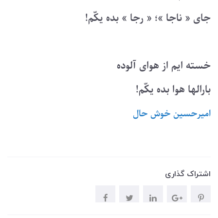
جای « ناجا »؛ « رجا » بده یکّم!
خسته ایم از هوای آلوده
بارالها هوا بده یکّم!
امیرحسین خوش حال
اشتراک گذاری