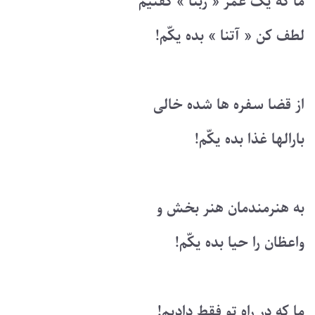
ما که یک عمر « ربّنا » گفتیم
لطف کن « آتنا » بده یکّم!
از قضا سفره ها شده خالی
بارالها غذا بده یکّم!
به هنرمندمان هنر بخش و
واعظان را حیا بده یکّم!
ما که در راه تو فقط دادیم!