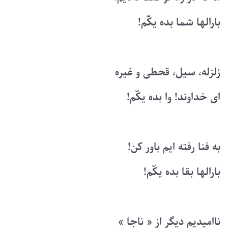
بارالها شما بده یکّم!
زلزله، سیل، قحطی و غیره
ای خداوند! وا بده یکّم!
به فنا رفته ایم باور کن!
بارالها بقا بده یکّم!
ناامیدیم دیگر از « ناجا »