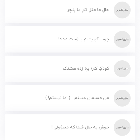
حالِ ما مثلِ کارِ ما پنچر
چوب کبریتیم با ژستِ مداد!
کودکِ کار؛ یخ زده هشتک
من مسلمان هستم... ( اما نیستم! )
خوش به حال شما که مسؤولی!!