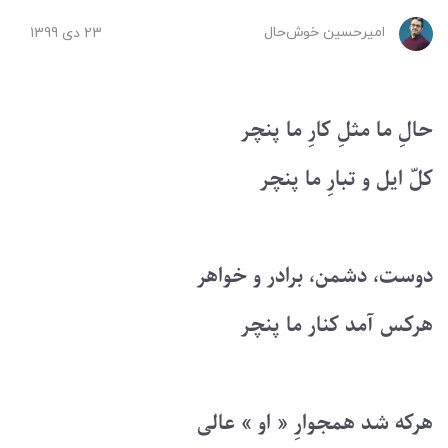
امیرحسین ‌خوش‌حال
23 دی 1399
حالِ ما مثلِ کارِ ما پنچر
کلّ ایل و تبارِ ما پنچر
دوست، دشمن، برادر و خواهر
هرکس آمد کنار ما پنچر
هرکه شد همجوارِ « او » عالی