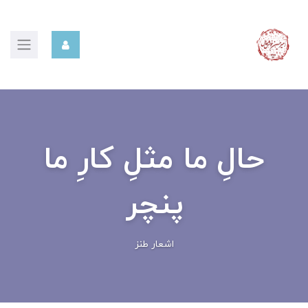
حالِ ما مثلِ کارِ ما
پنچر
اشعار طنز