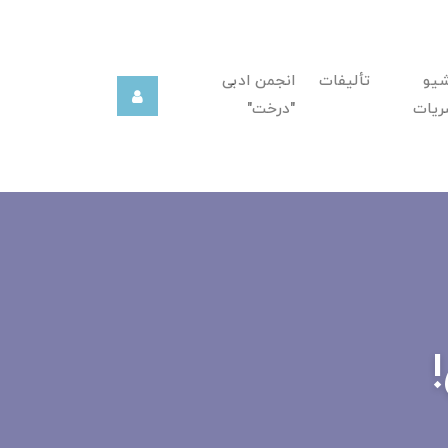
شیو
تألیفات
انجمن ادبی
ریات
"درخت"