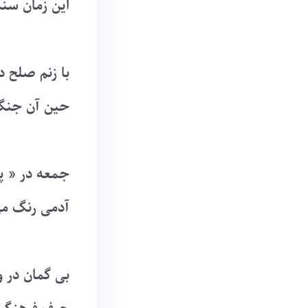
این زمان سن
با زنم صلح د
حین آن جنگ
جمعه در « پ
آدمی رنگ می
بی گمان در و