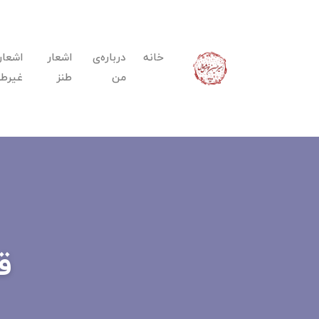
خانه
درباره‌ی
اشعار
اشعار
من
طنز
غیرطن
ق