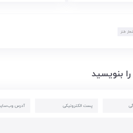
عار طنز
را بنویسید