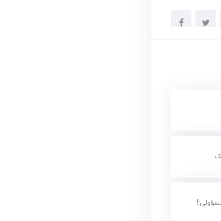
ک
ؤولی!!