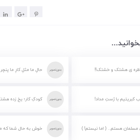
وانید...
ظره ی هشتک و خشتک!!
حالِ ما مثلِ کارِ ما پنچر
 کبریتیم با ژستِ مداد!
کودکِ کار؛ یخ زده هشت
مسلمان هستم... ( اما نیستم! )
خوش به حال شما که مس