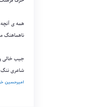
حرف فرهنگ 
همه ی آنچه
ناهماهنگ می
جیب خالی و 
شاعری ننگ 
امیرحسین ‌خ