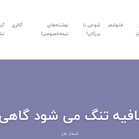
فتوشعر
شوخی با
نوشته‌های
گالری
آر
ز
بزرگان!
نیمه‌خصوصی!
نش
افیه تنگ می شود گاهی!
اشعار طنز