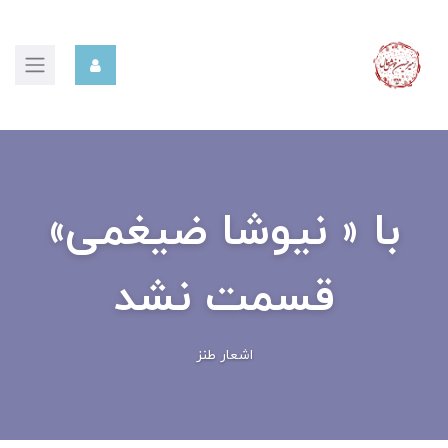
با « نیوشا ضیغمی»
قسمت نشد
اشعار طنز