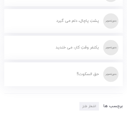
پشتِ پاچال، دلم می گیرد
یکنفر وقتِ کار، می خندید
حق السکوت!!
برچسب ها
اشعار طنز