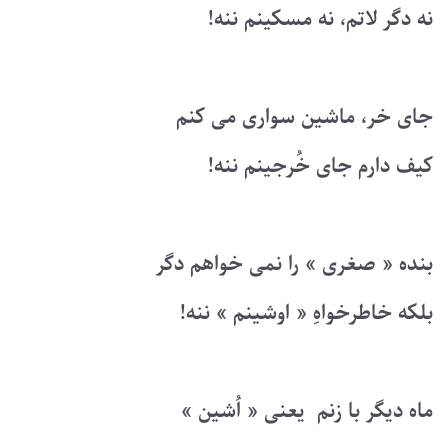
نه دگر لاتم، نه مسکینم ننه!
جای خر، ماشین سواری می کنم
کیف دارم جای خُرجینم ننه!
بنده « صغری » را نمی خواهم دگر
بلکه خاطرخواهِ « اوشینم » ننه!
ماه دیگر با زنم یعنی « اُشین »