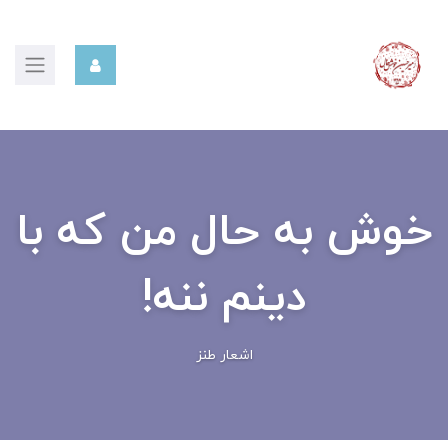
خوش به حال من که با
دینم ننه!
اشعار طنز