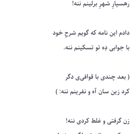
رهسپارِ شهرِ برلینم ننه!
دادم این نامه که گویم شرحِ خود
با جوابی دِه تو تسکینم ننه.
( بعد چندی با قوافی‌ی دگر
کرد زین سان آه و نفرینم ننه: )
زن گرفتی و غلط کردی ننه!