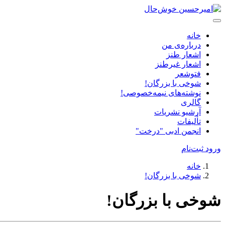
خانه
درباره‌ی من
اشعار طنز
اشعار غیرطنز
فتوشعر
شوخی با بزرگان!
نوشته‌های نیمه‌خصوصی!
گالری
آرشیو نشریات
تألیفات
انجمن ادبی "درخت"
ورود
ثبت‌نام
خانه
شوخی با بزرگان!
شوخی با بزرگان!