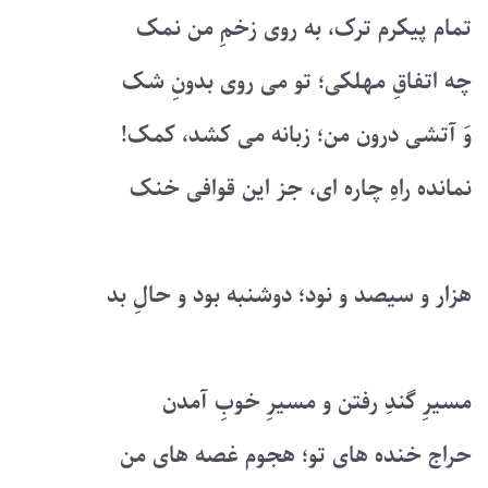
تمام پیکرم ترک، به روی زخمِ من نمک
چه اتفاقِ مهلکی؛ تو می روی بدونِ شک
وَ آتشی درون من؛ زبانه می کشد، کمک!
نمانده راهِ چاره ای، جز این قوافی خنک
هزار و سیصد و نود؛ دوشنبه بود و حالِ بد
مسیرِ گندِ رفتن و مسیرِ خوبِ آمدن
حراج خنده های تو؛ هجوم غصه های من