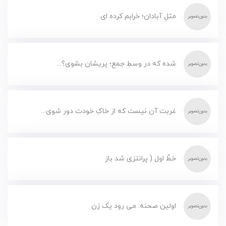
مثلِ آبادان؛ خرابم کرده ای
شده که در وسطِ جمع؛ پریشان بشوی؟...
غربت آن نیست که از خاکِ خودت دور شوی...
خطّ اول ( پرانتزی شد باز
اولین صحنه: می رود یک زن