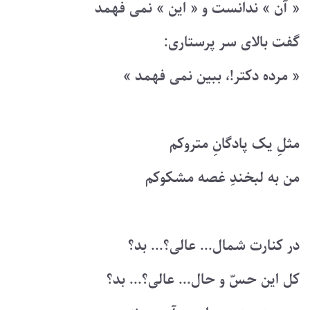
« آن » ندانست و « این » نمی فهمد
گفت بالای سر پرستاری:
« مرده دکتر!، ببین نمی فهمد »
مثلِ یک پادگانِ متروکم
من به لبخندِ غصه مشکوکم
در کنارت شمال... عالی؟... بد؟
کل این حسّ و حال... عالی؟... بد؟