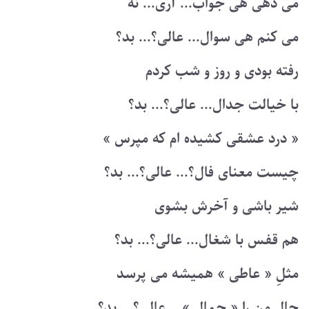
می دهی هی جواب... آری... نه
می کنم هی سوال... عالی؟... بد؟
رفته بودی و روز و شب کردم
با خیالت جدال... عالی؟... بد؟
« درد عشقی کشیده ام که مپرس »
چیست معنای فال؟... عالی؟... بد؟
شیر باشی و آخرش بشوی
هم قفس با شغال... عالی؟... بد؟
مثلِ « عاطی » همیشه می پرسد
حال من را « جمال »... عالی؟... بد؟