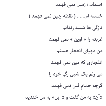
آسمانم؛ زمین نمی فهمد
خسته ام...... ( نقطه چین نمی فهمد )
تازگی ها شبیه زندانم
غربتم را « اوین » نمی فهمد
من مهیای انفجار هستم
انفجاری که مین نمی فهمد
می زنم یک شبی رگِ خود را
گرچه حمامِ فین نمی فهمد
«آن» به من گفت و « این» به من خندید