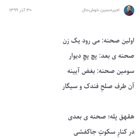
امیرحسین ‌خوش‌حال
30 آذر 1399
اولین صحنه: می رود یک زن
صحنه ی بعد: پچ پچِ دیوار
سومین صحنه: بغض آیینه
آن طرف صلحِ فندک و سیگار
هقهق پله؛ صحنه ی بعدی
در کنارِ سکوتِ جاکفشی