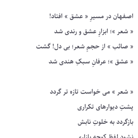
اصفهان در مسیرِ « عشق » افتاد!
« شعر »؛ ابزارِ عشق و رندی شد
« صائب » از حجمِ شعر؛ بی دل! گشت
« عشق »؛ عرفانِ سبکِ هندی شد
« شعر » می خواست تازه تر گردد
پشتِ دیوارهای تکراری
بازگردد به خلوتِ نابش
نشود لفظِ کوچه بازاری