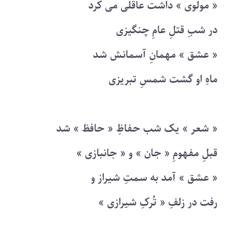
« مولوی » داشت عاقلی می کرد
در شبِ قتلِ عامِ چنگیزی
« عشق » مهمانِ آسمانش شد
ماهِ او گشت شمسِ تبریزی
« شعر » یک شب حفاظِ « حافظ » شد
قبلِ مفهومِ « جان » و « جانبازی »
« عشق » آمد به سمتِ شیراز و
رفت در زلفِ « تُرکِ شیرازی »