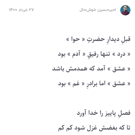
امیرحسین ‌خوش‌حال
27 خرداد 1400
قبلِ دیدارِ حضرتِ « حوا »
« درد » تنها رفیقِ « آدم » بود
« عشق » آمد که همدمش باشد
« عشق » اما برادرِ « غم » بود
فصلِ پاییز را خدا آورد
تا که بغضش غزل شود کم کم