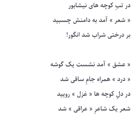
در تبِ کوچه های نیشابور
« شعر » آمد به دامنش چسبید
بر درختی شراب شد انگور!
« عشق » آمد نشست یک گوشه
« درد » همراه جامِ ساقی شد
در دلِ کوچه ها « غزل » رویید
شعر یک شاعرِ « عراقی » شد