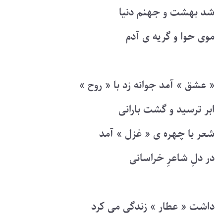
شد بهشت و جهنم دنیا
موی حوا و گریه ی آدم
« عشق » آمد جوانه زد با « روح »
ابر ترسید و گشت بارانی
شعر با چهره ی « غزل » آمد
در دلِ شاعرِ خراسانی
داشت « عطار » زندگی می کرد