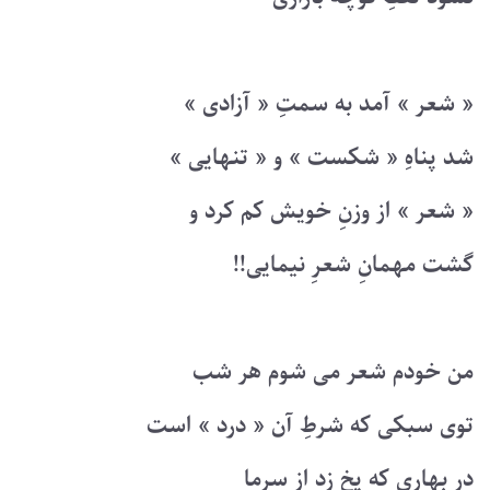
« شعر » آمد به سمتِ « آزادی »
شد پناهِ « شکست » و « تنهایی »
« شعر » از وزنِ خویش کم کرد و
گشت مهمانِ شعرِ نیمایی!!
من خودم شعر می شوم هر شب
توی سبکی که شرطِ آن « درد » است
در بهاری که یخ زد از سرما