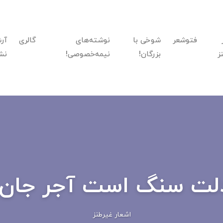
فتوشعر
شوخی با
نوشته‌های
گالری
آر
ز
بزرگان!
نیمه‌خصوصی!
نش
لت سنگ است آجر جان!
اشعار غیرطنز