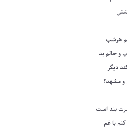
گشتی
نم هرشب
 و حالم بد
ند دیگر
 و مشهد؟
رت بند است
کنم با غم