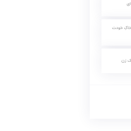
ای
خاکِ خودت
ک زن