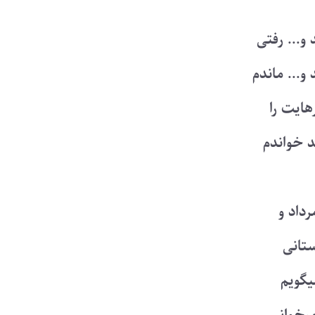
و... رفتی
و... ماندم
هایت را
د خواندم
رداد و
تانی
یگویم