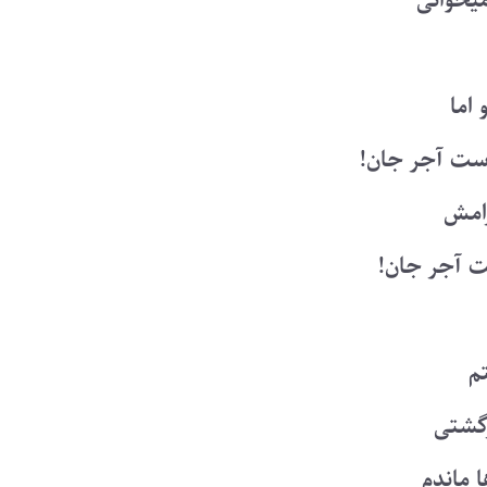
یخوانی
 اما
ت آجر جان!
رامش
 آجر جان!
تم
رگشتی
 ماندم