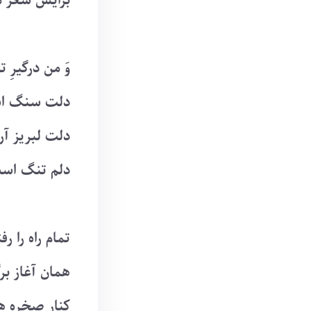
برایش شعر م
وَ من درگیرِ تو
دلت سنگ اس
دلت لبریز آ
دلم تنگ است
تمام راه را رف
همان آغاز ب
کنار صخره ها