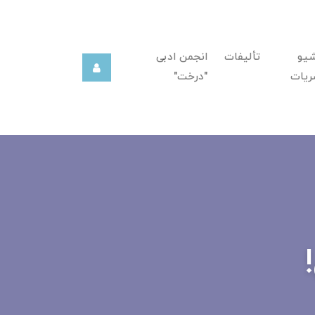
شیو
تألیفات
انجمن ادبی
ریات
"درخت"