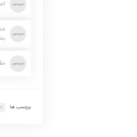
آخر
شده
بشو
خطّ
برچسب ها
اش