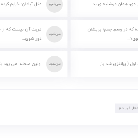
ِ دی، همان دوشنبه ی بد...
مثلِ آبادان؛ خرابم کرده 
 که در وسطِ جمع؛ پریشان
غربت آن نیست که از 
ی؟...
دور شوی...
 اول ( پرانتزی شد باز
اولین صحنه: می رود ی
عار غیر طنز