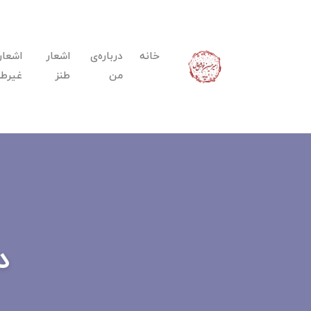
خانه
درباره‌ی
اشعار
اشعار
من
طنز
غیرطن
د