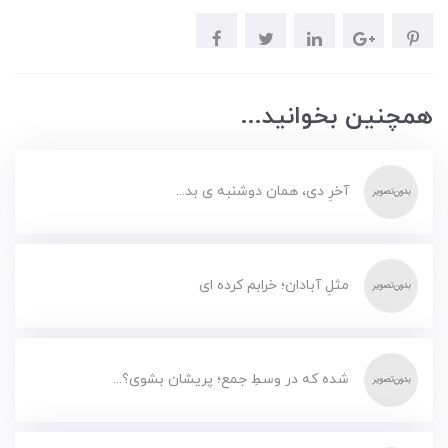
همچنین بخوانید...
آخرِ دی، همان دوشنبه ی بد...
مثلِ آبادان؛ خرابم کرده ای
شده که در وسطِ جمع؛ پریشان بشوی؟...