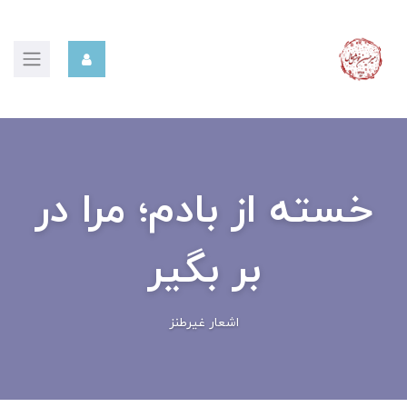
خسته از بادم؛ مرا در
بر بگیر
اشعار غیرطنز