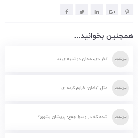
همچنین بخوانید...
آخرِ دی، همان دوشنبه ی بد...
مثلِ آبادان؛ خرابم کرده ای
شده که در وسطِ جمع؛ پریشان بشوی؟...