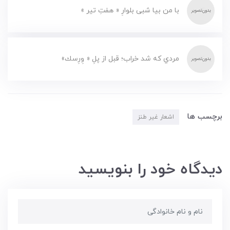
با من بیا شبی بلوارِ « هفتِ تیر »
مردي كه شد خراب؛ قبل از پلِ « وِرِسك»
برچسب ها
اشعار غیر طنز
دیدگاه خود را بنویسید