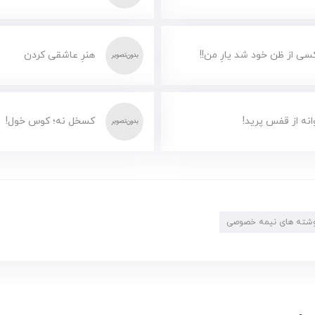
سی از ظن خود شد یارِ من!!
هنرِ عاشقی کردن
انه از قفس پرید!
کسخل نه؛ کوس خول!
شته های نیمه خصوصی