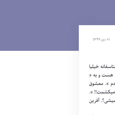
01 دی 1399
اسفانه خیلیا
 هست و به «
دم ». معشوق
ی میکشمت!! ».
نمیشی؟. آفرین