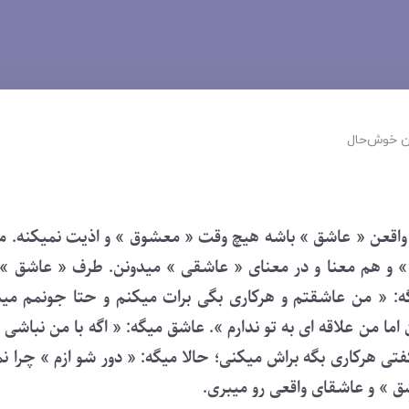
 ‌خوش‌حال
واقعن « عاشق » باشه هیچ وقت « معشوق » و اذیت نمیکنه. مت
 و هم معنا و در معنای « عاشقی » میدونن. طرف « عاشق »
: « من عاشقتم و هرکاری بگی برات میکنم و حتا جونمم می
اما من علاقه ای به تو ندارم ». عاشق میگه: « اگه با من نباش
 گفتی هرکاری بگه براش میکنی؛ حالا میگه: « دور شو ازم » چرا 
ق » و عاشقای واقعی رو میبری.