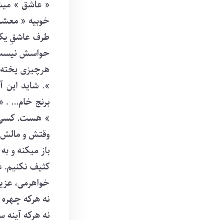
« عاشق » میشک
خوبیه « معشوق
طرف عاشقِ یکن
حواسش نیست ک
هرچیزی پخته 
». شاید این 
برنج خام... 
» هست. کسی ک
وقتش و مالش و
باز میکنه و به
کثیف نکنیم. ع
خواهرمی، عزیز
نه هرکه چهره 
نه هرکه آینه 