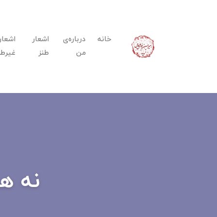
خانه
درباره‌ی
اشعار
اشعار
من
طنز
غیرطن
نه هر