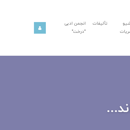
شیو
تألیفات
انجمن ادبی
ریات
"درخت"
د...