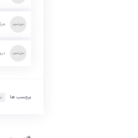
هرک
دیو
برچسب ها
نو