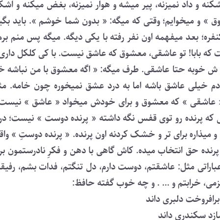
نه و داد نمیزنه، پیر میشه و هوار نمیزنه، بغض میکنه و اشک 
 » و میخوایم؛ وقتی که میگه: « بدون شما خوشم ». باید بگ
فره؛ بعد میفهمه اون نفر رفته با یکی دیگه. میگه پس منم برم 
ه بابا! تو عاشقی، معشوق که عاشق نیست. با کی کلکل داری؟
ش خوبه حتا عاشقی. طرف میگه: « اگه معشوق با من نباشه خ
آدم خیلی عاشق باشه اما به درد عشق نمیخوره چون خامه. مث
. « عاشقی » که معشوق و برای خودش میخواد « عاشق » نیست 
ه پرنده رو توی قفس نگه داشته « پرنده دوست » نیست؛ در 
 میذاره برای تر و خشک کردنه اون پرنده. « پرنده دوستِ » واق
 پرنده حق انتخاب میده. کاش گاهی با دهن و فکرِ نادرستمون ب
باراتی مثل: عاشقتم، دوست دارم، دل تنگتم، فدات بشم، رفیق
می، خرابتم و ... . و چه خوب گفته حافظ:
برافروخت دلبری داند
سازد سکندری داند