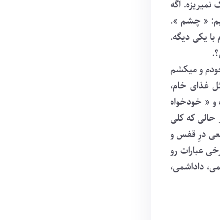
نمیریزه. اگه
یم: « چشم ».
با یکی دیگه.
.
ودم و میکشم
ل غذای خام،
و « خودخواه
حالی که کلی
عی درِ قفس و
رخی عبارات رو
می، داداشمی،