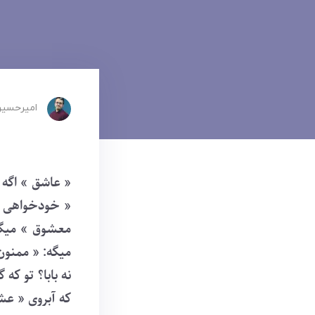
امیرحسین
« عاشق » اگه 
« خودخواهی »
معشوق » میگه
میگه: « ممنون 
نه بابا؟ تو که
که آبروی « عش