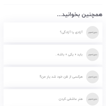
همچنین بخوانید...
آزادی یا آزادگی؟
باید « یکی » باشه...
هرکسی از ظن خود شد یارِ من!!
هنرِ عاشقی کردن