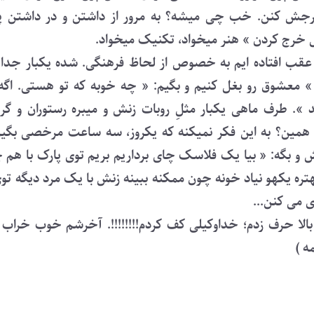
جش کنن. خب چی میشه؟ به مرور از داشتن و در داشتن 
 خرج کردن » هنر میخواد، تکنیک میخواد.
قب افتاده ایم به خصوص از لحاظ فرهنگی. شده یکبار جدا ا
معشوق رو بغل کنیم و بگیم: « چه خوبه که تو هستی. اگه
 ». طرف ماهی یکبار مثلِ روبات زنش و میبره رستوران و گرو
همین؟ به این فکر نمیکنه که یکروز، سه ساعت مرخصی بگیره 
و بگه: « بیا یک فلاسک چای برداریم بریم توی پارک با هم چ
 بهتره یکهو نیاد خونه چون ممکنه ببینه زنش با یک مرد دیگه ت
ی می کنن...
الا حرف زدم؛ خداوکیلی کف کردم!!!!!!!!. آخرشم خوب خراب
ه )