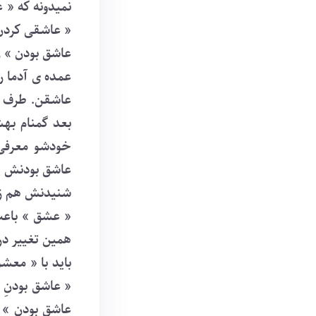
نمیدونه که «
« عاشقی کردن 
عاشق بودن » ر
عمده ی آدما ر
عاشقن. طرف ن
بعد گمنام بهش
خودشو معرفی 
عاشق بودنش » 
شنیدنش هم زی
« عشق » باعثِ
همین تغییر در
باید با « معشو
« عاشق بودنِ 
عاشق بودن » م