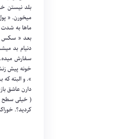
بلد نیستن خر
میخورن. « پول
ماها به شدت ع
بعد « سکس » 
دنیام بد میشد
سفارش میده. 
خونه پیش زنش 
». و البته که
دارن عاشق باز
( خیلی سطح ب
کردید؟. خوراکم