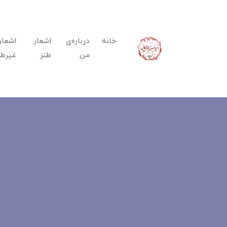
خانه
درباره‌ی
اشعار
اشعار
من
طنز
غیرطن