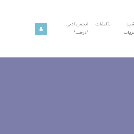
شیو
تألیفات
انجمن ادبی
ریات
"درخت"