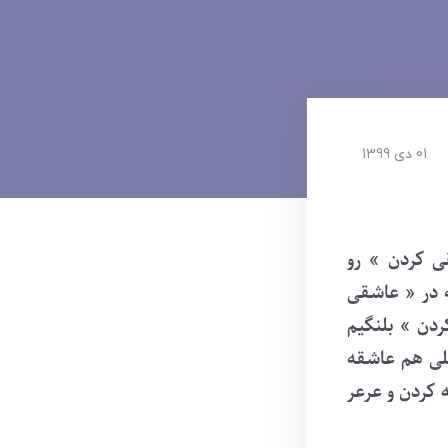
01 دی 1399
ی کردن » رو
ه در « عاشقی
دن » بلنگیم
لی هم عاشقه
 کردن و عرعر