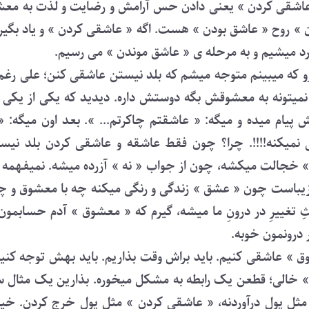
 عاشقی کردن » یعنی دادن حس آرامش و رضایت و لذت به مع
» روح « عاشق بودن » هست. اگه « عاشقی کردن » و یاد بگیری
د میشیم و به مرحله ی « عاشق موندن » می رسیم.
و که میبینم متوجه میشم که بلد نیستن عاشقی کنن؛ علی رغم 
میتونه به معشوقش بگه دوستش داره. دیدید که یکی از یکی
 پیام میده و میگه: « عاشقتم چاکرتم... ». بعد اون میگه: « 
نمیکنه!!!!. چرا؟ چون فقط عاشقه و عاشقی کردن بلد نیس
خجالت میکشه، چون از جواب « نه » آزرده میشه. نمیفهمه ک
باست چون « عشق » زندگی و رنگی میکنه چه با معشوق و چ
 تغییرِ در درونِ ما میشه، گیرم که « معشوق » آدم حسابمون 
 درونمون خوبه.
ق » عاشقی کنیم. باید براش وقت بذاریم. باید بهش توجه کنیم.
» خالی؛ قطعن یک رابطه به مشکل میخوره. بذارین یک مثال 
ثل پول درآوردنه، « عاشقی کردن » مثل پول خرج کردن. خیلیا