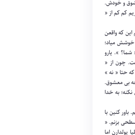
شوق و خودش.
م کم کم از «
این که واقعن
 خوشش میاد؛
شما؟ ». یارو
ت. چون از «
ه حتا « نه »
ه بی معشوق.
نکنه؛ به خدا
 باور کنین با
سطحی بزنم. «
 پولدارن اما