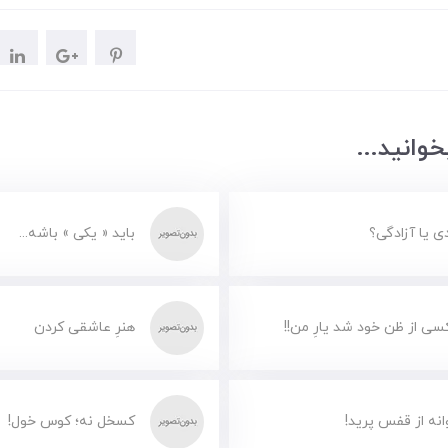
وانید...
دی یا آزادگی؟
باید « یکی » باشه...
سی از ظن خود شد یارِ من!!
هنرِ عاشقی کردن
انه از قفس پرید!
کسخل نه؛ کوس خول!