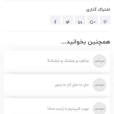
اشتراک گذاری
همچنین بخوانید...
مناظره ی هشتک و خشتک!!
حالِ ما مثلِ کارِ ما پنچر
چوب کبریتیم با ژستِ مداد!