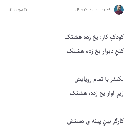
امیرحسین ‌خوش‌حال
17 دی 1399
کودکِ کار؛ یخ زده هشتک
کنجِ دیوار یخ زده هشتک
یکنفر با تمام رؤیایش
زیرِ آوار یخ زده، هشتک
کارگر بینِ پینه ی دستش