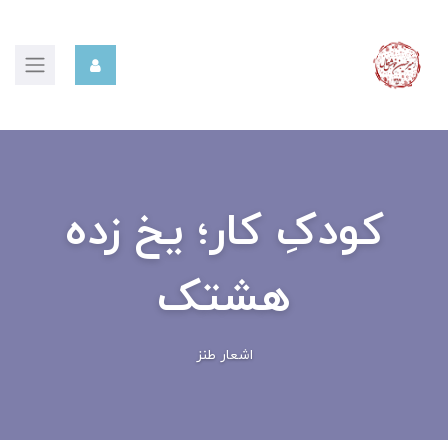
کودکِ کار؛ یخ زده
هشتک
اشعار طنز