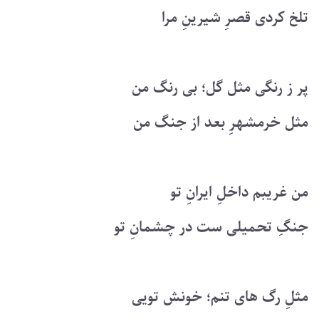
تلخ کردی قصرِ شیرینِ مرا
پر ز رنگی مثل گل؛ بی رنگ من
مثل خرمشهرِ بعد از جنگ من
من غریبم داخلِ ایرانِ تو
جنگِ تحمیلی ست در چشمانِ تو
مثلِ رگ های تنم؛ خونش تویی