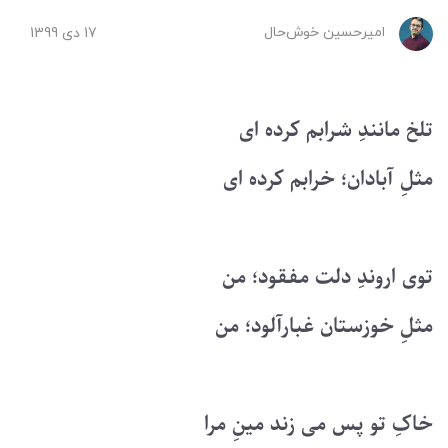
امیرحسین ‌خوش‌حال
17 دی 1399
تلخ مانندِ شرابم کرده ای
مثلِ آبادان؛ خرابم کرده ای
توی اروندِ دلت مفقود؛ من
مثلِ خوزستان غبارآلود؛ من
خاکِ تو پس می زند مینِ مرا