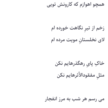
همچو اهوازم که کارونش تویی
زخم از تیرِ نگاهت خورده ام
لای نخلستانِ مویت مرده ام
خاکِ پایِ رهگذرهایم نکن
مثلِ مفقودالأثرهایم نکن
می رسم هر شب به مرز انفجار