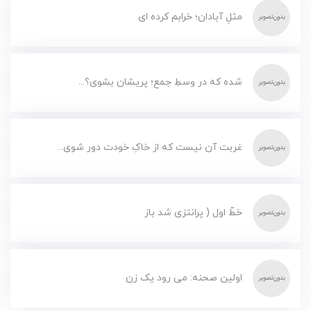
مثلِ آبادان؛ خرابم کرده ای
شده که در وسطِ جمع؛ پریشان بشوی؟...
غربت آن نیست که از خاکِ خودت دور شوی...
خطّ اول ( پرانتزی شد باز
اولین صحنه: می رود یک زن