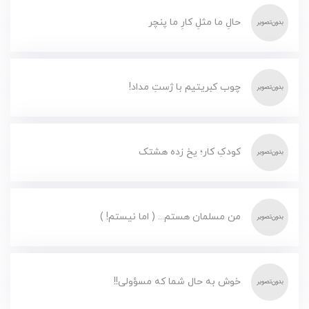
حالِ ما مثلِ کارِ ما پنچر
چوب کبریتیم با ژستِ مداد!
کودکِ کار؛ یخ زده هشتک
من مسلمان هستم... ( اما نیستم! )
خوش به حال شما که مسؤولی!!