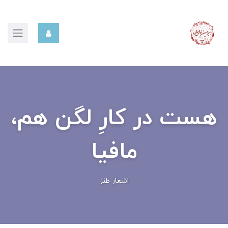
هست در کارِ لگن هم،
مافیا
اشعار طنز