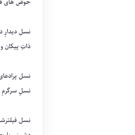
حوض های قش
نسل دیدارِ د
ذاتِ پیکان و
نسل پرادعای
نسلِ سرگرمِ 
نسل فیلترشک