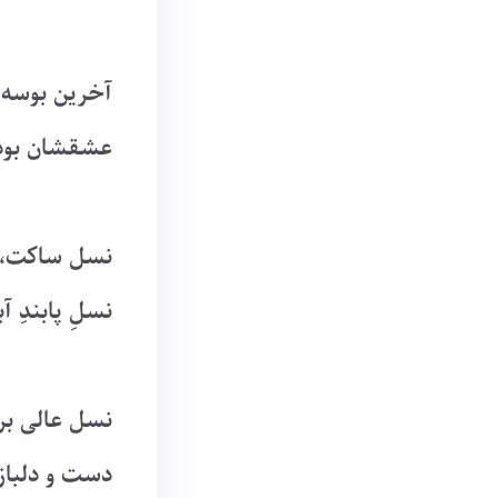
آخرین بوسه ه
عشقشان بود ک
نسل ساکت، ک
نسلِ پابندِ آ
نسل عالی بر
دست و دلبازه