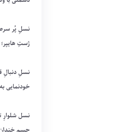
دشمنی با وطن
نسلِ پُر سرص
ژستِ هایپر؛ و
نسلِ دنبالِ 
خودنمایی به
نسل شلوارِ 
جسمِ خندان و