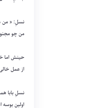
نسلِ: « من
من چو مجنونم
حینش اما خیا
از عمل خالی و
نسلِ بابا هم
اولین بوسه ا