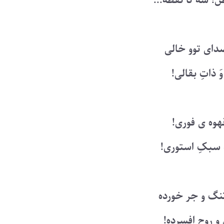
؛ سه تا نقطه...
دای توو خالی
َ ذاتِ بقالی!
قهوه ی فوری!
 سبکِ استوری!
تنگ و جر خورده
 روحِ افسرده!