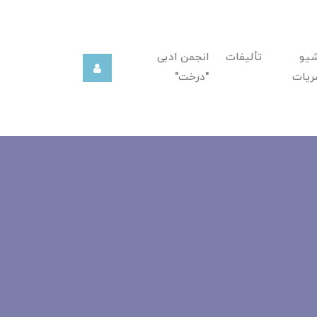
شیو
تألیفات
انجمن ادبی
ریات
"درخت"