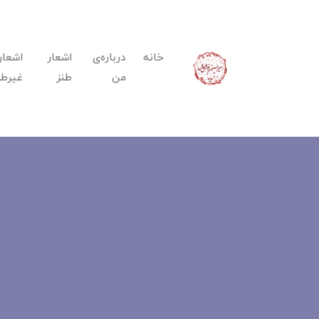
خانه
درباره‌ی
اشعار
اشعار
من
طنز
غیرطن