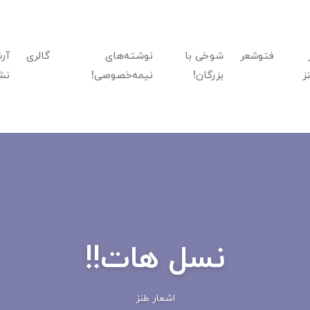
فتوشعر
شوخی با
نوشته‌های
گالری
آر
ز
بزرگان!
نیمه‌خصوصی!
نش
نسل هات!!
اشعار طنز