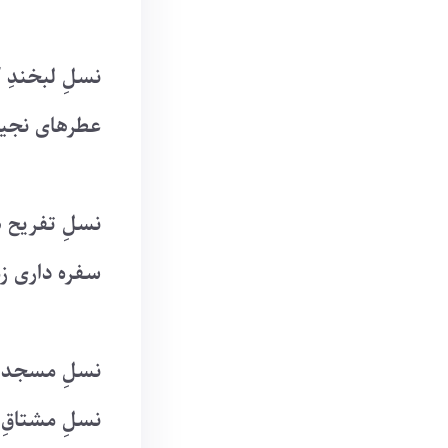
نسلِ لبخندِ 
عطرهای نجیب
نسلِ تفریح 
سفره داری زم
نسلِ مسجد، 
نسلِ مشتاقِ 