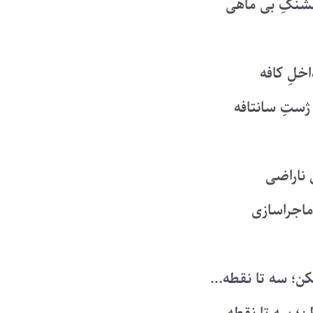
نگِ بی ماهی
اخلِ کافه
 ژستِ سانتافه
 ناراضی
ماجراسازی
ن؛ سه تا نقطه...