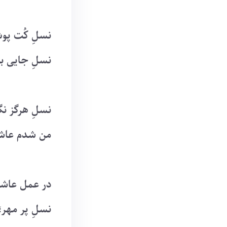
نسلِ کُت پوش
نسلِ جایی ب
نسلِ هرگز نگ
من شدم عاش
در عمل عاشق
نسلِ پر مهر؛