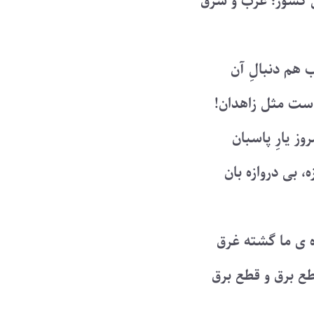
ل کشور؛ غرب و شرق
 هم دنبالِ آن
است مثل زاهدان!
ز یارِ پاسبان
، بی دروازه بان
ه ی ما گشته غرق
ع برق و قطع برق