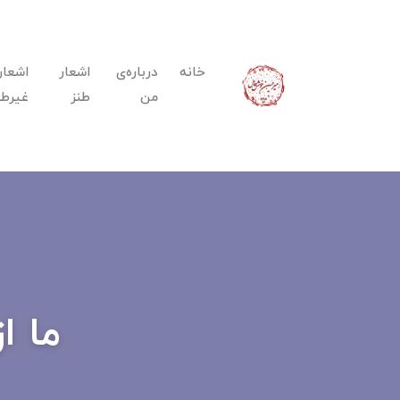
خانه
درباره‌ی
اشعار
اشعار
من
طنز
غیرطن
ما ا