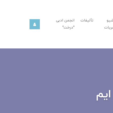
شیو
تألیفات
انجمن ادبی
ریات
"درخت"
ایم