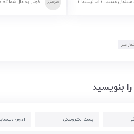
مسلمان هستم... ( اما نیستم! )
خوش به حال شما که مس
عار طنز
را بنویسید