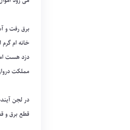
می رود اموا
برق رفت و آب
خانه ام گرم 
دزد هست امرو
مملکت دروازه
در لجن آیند
قطع برق و قط