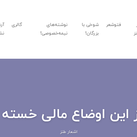
فتوشعر
شوخی با
نوشته‌های
گالری
آر
ز
بزرگان!
نیمه‌خصوصی!
نش
ز این اوضاع مالی خسته 
اشعار طنز