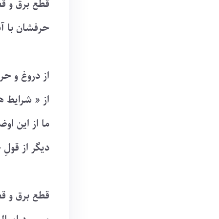
قطع برق و قط
حرفشان با آ
از دروغ و ح
از « شرایط 
ما از این او
دیگر از قولِ
قطع برق و قط