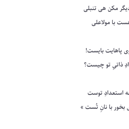
دیگر مکن هی تنبلی
ست با مولاعلی
وی پاهایت بایست!
دِ ذاتیِ تو چیست؟
چه استعدادِ توست
 بخور با نانِ تُست »