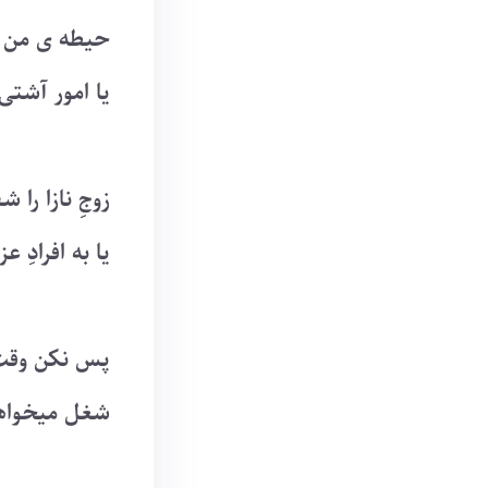
حیطه ی من 
یا امور آشتی 
زوجِ نازا را 
یا به افرادِ 
پس نکن وقتِ
شغل میخواه