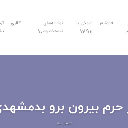
فتوشعر
شوخی با
نوشته‌های
گالری
آر
ز
بزرگان!
نیمه‌خصوصی!
نش
 حرم بیرون برو بدمشهد
اشعار طنز