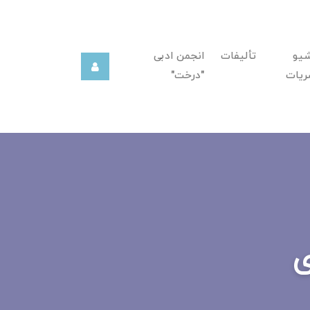
شیو
تألیفات
انجمن ادبی
ریات
"درخت"
ی