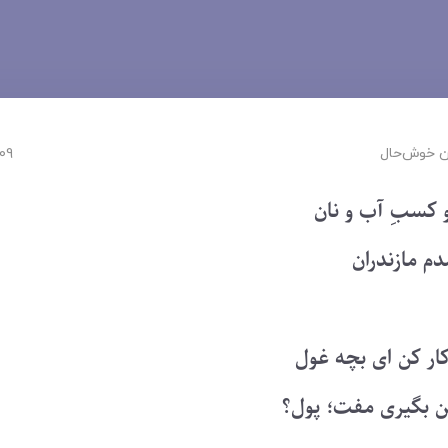
 ‌خوش‌حال
09 فروردین 402
و کسبِ آب و نان
دم مازندران
کار کن ای بچه غول
 من بگیری مفت؛ پول؟