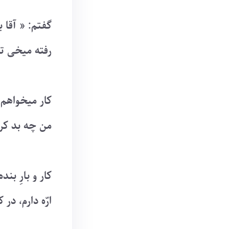
گفتم: « آقا ب
رفته میخی تو
کار میخواهم؛
من چه بد کر
کار و بارِ ب
ارّه دارم، د