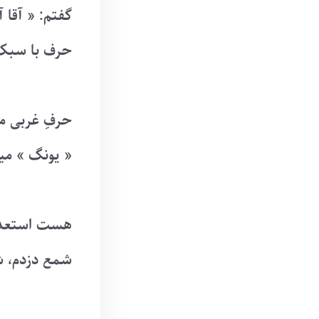
گفتم: « آقا 
حرف با سبکِ 
حرفِ غربی می
« یونگ » میخ
هست استعداد
شمع دزدم، ش