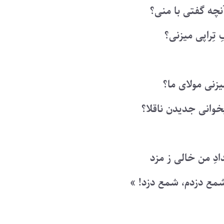
آنچه گفتی با منی؟
تِراپی میزنی؟
زنی مولای ما؟
وانی جدیدن ناقلا؟
ِ من خالی ز مزد
مع دزدم، شمع دزد! »