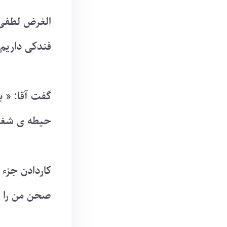
الغرض لطفی ک
فندکی داریم،
گفت آقا: « ب
حیطه ی شغلی
کاردادن جزء ک
صحن من را ت