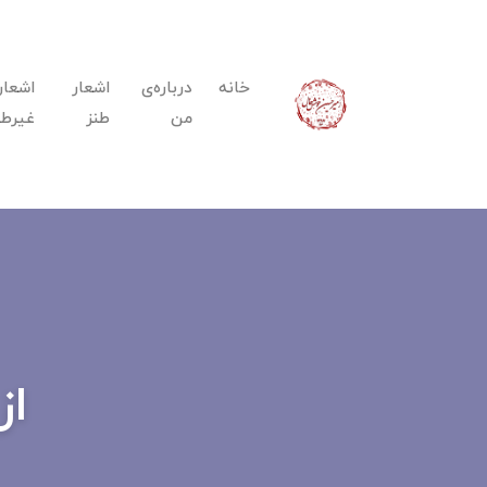
خانه
درباره‌ی
اشعار
اشعار
من
طنز
غیرطن
از