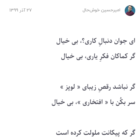
امیرحسین ‌خوش‌حال
27 آذر 1399
ای جوان دنبالِ کاری؟، بی خیال
گر کماکان فکرِ یاری، بی خیال
گر نباشد رقصِ زیبای « لوپز »
سر بکُن با « افتخاری »، بی خیال
گر که پیکانت ملولت کرده است