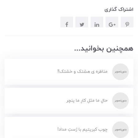
اشتراک گذاری
همچنین بخوانید...
مناظره ی هشتک و خشتک!!
حالِ ما مثلِ کارِ ما پنچر
چوب کبریتیم با ژستِ مداد!