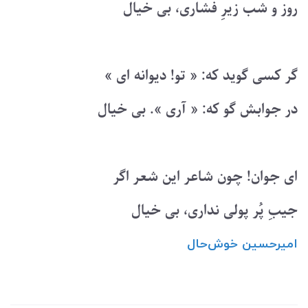
روز و شب زیرِ فشاری، بی خیال
گر کسی گوید که: « تو! دیوانه ای »
در جوابش گو که: « آری ». بی خیال
ای جوان! چون شاعر این شعر اگر
جیبِ پُر پولی نداری، بی خیال
امیرحسین ‌خوش‌حال