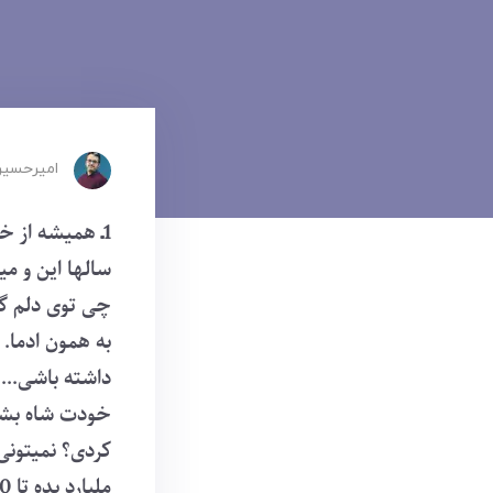
امیرحسین
1ـ همیشه از خ
سالها این و م
چی توی دلم گف
به همون ادما.
داشته باشی... 
خودت شاه بشی.
ملیارد بده تا 500 ملیون کمک کنم؟ نه بابا زرنگی؟ خودت پول میخوای دنبال بهانه ای؟..."