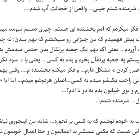
. شرمنده شدم خیلی... واقعن از خجالت آب شدم....
 فکر میکردم که ادم بخشنده ای هستم. چیزی دستم میومد میب
ت پیش فهمیدم که من چیزایی رو میبخشم که بهم میدن؛ نه چیز
وردم... یعنی اگه بهم یک جعبه پرتقال بدن حتمن میدمش به م
تم یه جعبه پرتقال بخرم و بدم به کسی... یعنی با « سود نک
 ضرر کردن » مشکل دارم... و فکر میکنم بخشنده م.... وقتی بهم 
ی راحت یکیشو میدم به کسی...اصلن هردوشو میدم... اما ایا 
 و توی خیابون بدم به دو تا ادم؟...
ل... شرمنده شدم....
طاب به خودم نوشتم که به کسی بر نخوره... شاید من اینجوری نبا
ین هست که یکمی عمیقتر به اعمالمون و حتا اعمال خوبمون نگا