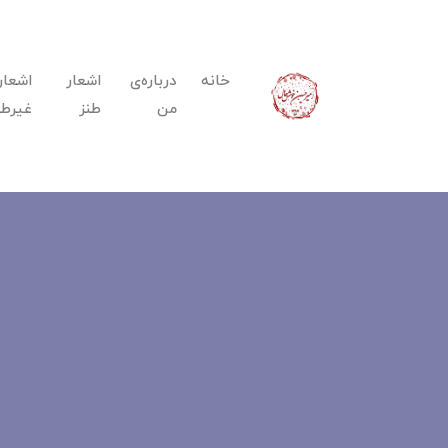
خانه
درباره‌ی
اشعار
اشعار
من
طنز
غیرطن