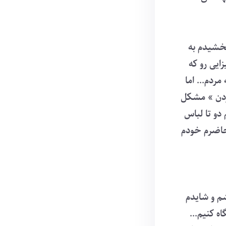
خشیدم به
ایی رو که
ردم... اما
ردن » مشکل
دو تا لباس
حاضرم خودم
شم و شایدم
ه کنیم...