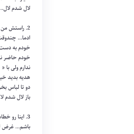
لال شدم لال..
2. راستش من
ادما... چندوق
خودم به دست آ
خودم حاضر نیس
ندارم ولی با «
هدیه بدید خیل
دو تا لباس بخرم
باز لال شدم لا
3. اینا رو خ
باشم... غرض ا