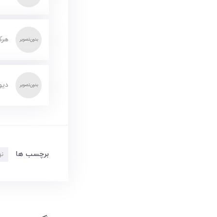
هرک
دیو
برچسب ها
نو