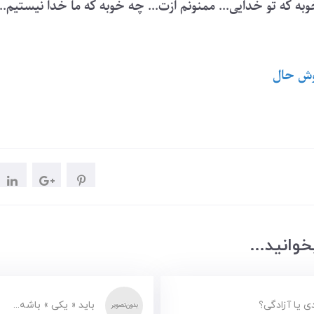
به که تو خدایی... ممنونم ازت... چه خوبه که ما خدا نیستیم.
ش حال
وانید...
دی یا آزادگی؟
باید « یکی » باشه...