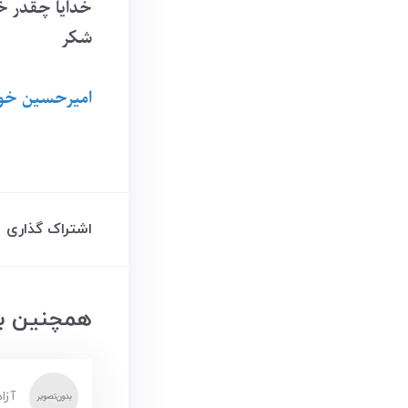
خدایا چقدر خو
شکر
امیرحسین خو
اشتراک گذاری
همچنین بخ
آزا