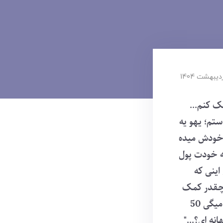
ک کنم...
ستم؛ یهو یه
 خودش میده
گه خودت پول
اینی که
 چقدر کمک
کردی؟ نمیتونی ماهی 500 هزار تومن کمک کنی به کسی؟ چرا کمک نمیکنی؟ میگی 50