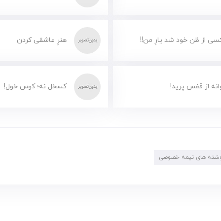
سی از ظن خود شد یارِ من!!
هنرِ عاشقی کردن
انه از قفس پرید!
کسخل نه؛ کوس خول!
شته های نیمه خصوصی