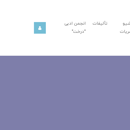
شیو
تألیفات
انجمن ادبی
ریات
"درخت"