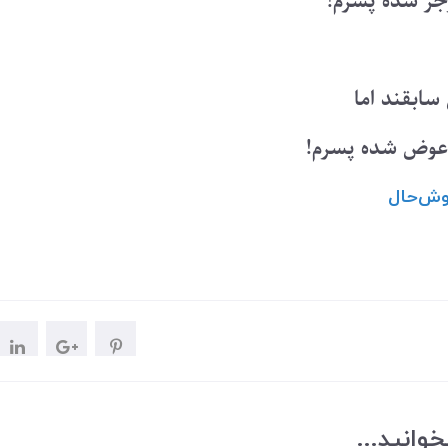
جز شده پسرم!
سابقند اما
عوض شده پسرم!
وش‌حال
وانید...