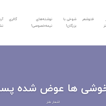
فتوشعر
شوخی با
نوشته‌های
گالری
آر
ز
بزرگان!
نیمه‌خصوصی!
نش
وشی ها عوض شده پسر
اشعار طنز