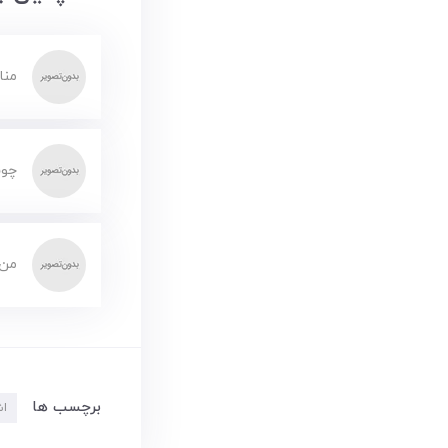
منا
چوب
من 
برچسب ها
اش