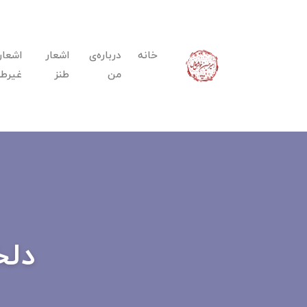
خانه
درباره‌ی
اشعار
اشعار
من
طنز
غیرطن
دلخ