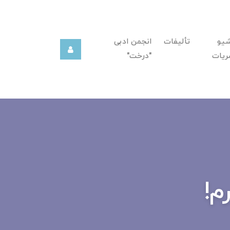
شیو
تألیفات
انجمن ادبی
ریات
"درخت"
م!