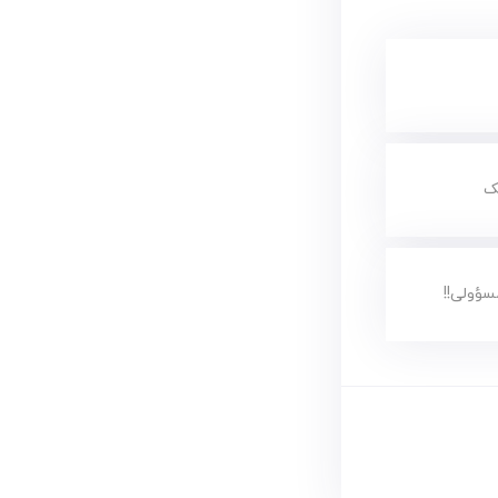
ک
ؤولی!!