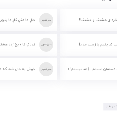
ظره ی هشتک و خشتک!!
حالِ ما مثلِ کارِ ما پنچر
 کبریتیم با ژستِ مداد!
کودکِ کار؛ یخ زده هشت
مسلمان هستم... ( اما نیستم! )
خوش به حال شما که مس
عار طنز