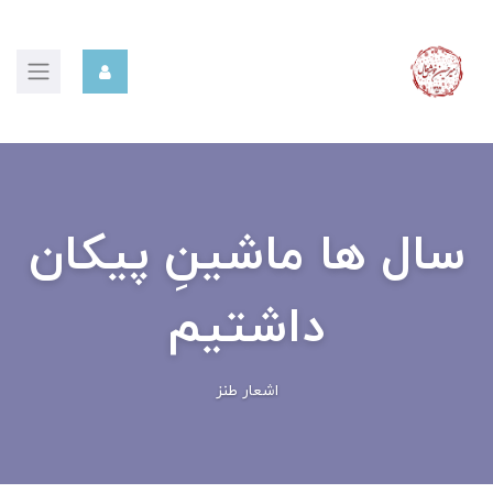
سال ها ماشینِ پیکان
داشتیم
اشعار طنز