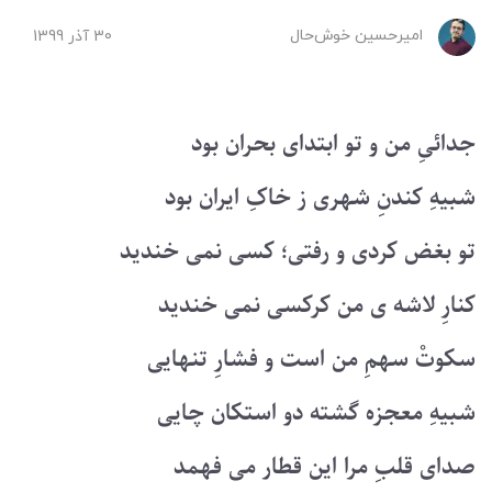
امیرحسین ‌خوش‌حال
30 آذر 1399
جدائیِ من و تو ابتدای بحران بود
شبیهِ کندنِ شهری ز خاکِ ایران بود
تو بغض کردی و رفتی؛ کسی نمی خندید
کنارِ لاشه ی من کرکسی نمی خندید
سکوتْ سهمِ من است و فشارِ تنهایی
شبیهِ معجزه گشته دو استکان چایی
صدای قلبِ مرا این قطار می فهمد