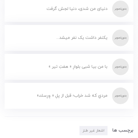
دنیای من شدی، دنیا لجش گرفت
یکنفر داشت یک نفر میشد...
با من بیا شبی بلوارِ « هفتِ تیر »
مردي كه شد خراب؛ قبل از پلِ « وِرِسك»
برچسب ها
اشعار غیر طنز