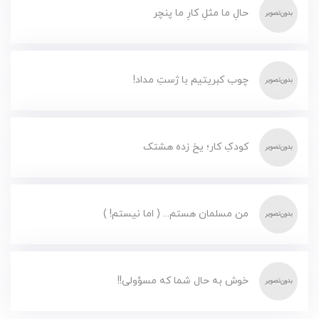
حالِ ما مثلِ کارِ ما پنچر
چوب کبریتیم با ژستِ مداد!
کودکِ کار؛ یخ زده هشتک
من مسلمان هستم... ( اما نیستم! )
خوش به حال شما که مسؤولی!!