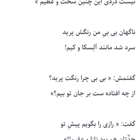
نیست دردی این چنین سخت و عظیم »
ناگهان بی بیِ من رنگش پرید
سرد شد مانند آلِسکا و کیم!
گفتمش: « بی بی چرا رنگت پرید؟
از چه افتاده ست بر جان تو بیم؟»
گفت: « رازی را بگویم پیشِ تو
جدِّتان هم بود نازا و عقیم!!»