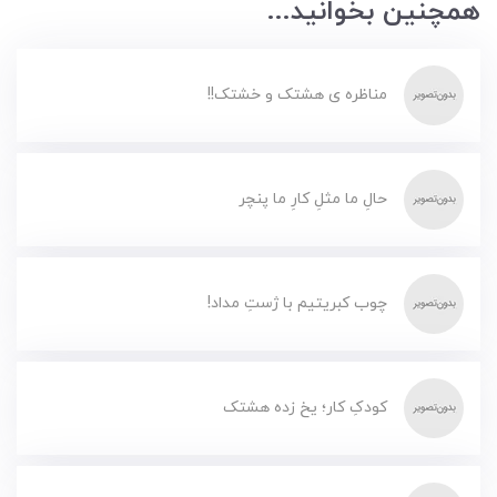
همچنین بخوانید...
مناظره ی هشتک و خشتک!!
حالِ ما مثلِ کارِ ما پنچر
چوب کبریتیم با ژستِ مداد!
کودکِ کار؛ یخ زده هشتک