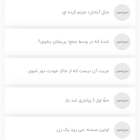
مثلِ آبادان؛ خرابم کرده ای
شده که در وسطِ جمع؛ پریشان بشوی؟...
غربت آن نیست که از خاکِ خودت دور شوی...
خطّ اول ( پرانتزی شد باز
اولین صحنه: می رود یک زن